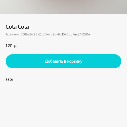
Cola Сola
Артикул:
808e2493-2c30-4d9d-9c15-0bbfac24250a
р.
120
Добавить в корзину
330г