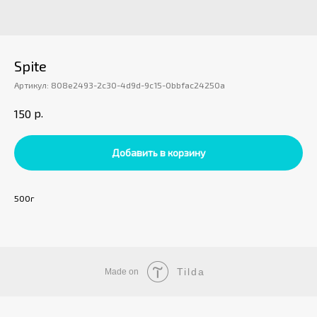
Spite
Артикул:
808e2493-2c30-4d9d-9c15-0bbfac24250a
р.
150
Добавить в корзину
500г
Tilda
Made on