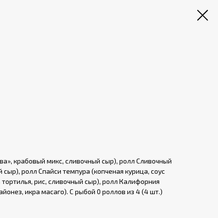
ава», крабовый микс, сливочный сыр), ролл Сливочный
 сыр), ролл Спайси темпура (копченая курица, соус
 тортилья, рис, сливочный сыр), ролл Калифорния
йонез, икра масаго). С рыбой 0 роллов из 4 (4 шт.)