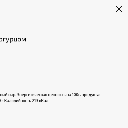
 огурцом
чный сыр. Энергетическая ценность на 100г. продукта:
9 г Калорийность 213 кКал