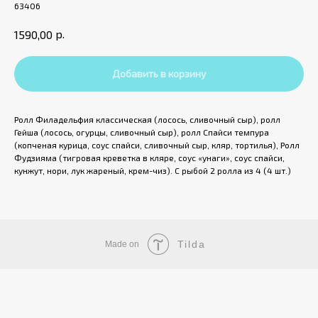
63406
р.
1590,00
Добавить в корзину
Ролл Филадельфия классическая (лосось, сливочный сыр), ролл
Гейша (лосось, огурцы, сливочный сыр), ролл Спайси темпура
(копченая курица, соус спайси, сливочный сыр, кляр, тортилья), Ролл
Фудзияма (тигровая креветка в кляре, соус «унаги», соус спайси,
кунжут, нори, лук жареный, крем-чиз). С рыбой 2 ролла из 4 (4 шт.)
Tilda
Made on