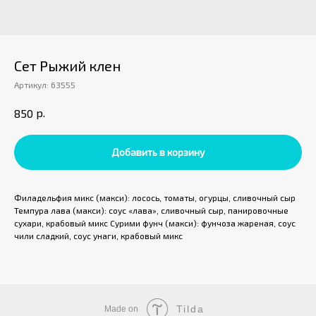
Сет Рыжий клен
Артикул:
63555
р.
850
Добавить в корзину
Филадельфия микс (макси): лосось, томаты, огурцы, сливочный сыр
Темпура лава (макси): соус «лава», сливочный сыр, панировочные
сухари, крабовый микс Сурими фунч (макси): фунчоза жареная, соус
чили сладкий, соус унаги, крабовый микс
Tilda
Made on